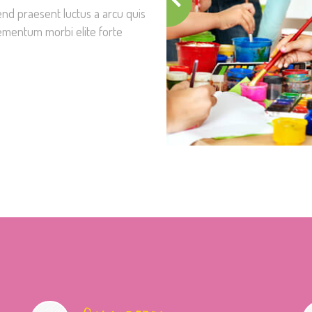
fend praesent luctus a arcu quis
elementum morbi elite forte
.