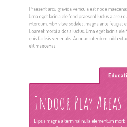
Praesent arcu gravida vehicula est node maecenas 
Urna eget lacinia eleifend praesent luctus a arcu qu
interdum, nibh vitae sodales, magna ante feugiat e
Loareet morbi a dosis luctus. Urna eget lacinia ele
quis facilisis venenatis. Aenean interdum, nibh vit
elit maecenas.
Educat
Indoor Play Areas
Elipsis magna a terminal nulla elementum morbi