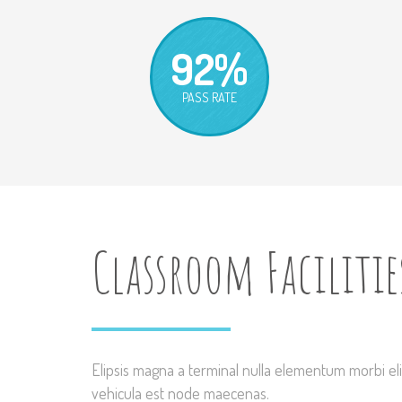
92%
PASS RATE
Classroom Facilitie
Elipsis magna a terminal nulla elementum morbi e
vehicula est node maecenas.