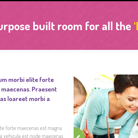
rpose built room for all the
‘
um morbi elite forte
e maecenas. Praesent
as loareet morbi a
lite forte maecenas est magna
da vehicula est node maecenas