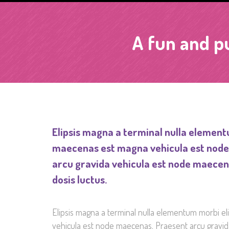
A fun and pu
Elipsis magna a terminal nulla element
maecenas est magna vehicula est nod
arcu gravida vehicula est node maecen
dosis luctus.
Elipsis magna a terminal nulla elementum morbi e
vehicula est node maecenas. Praesent arcu gravi