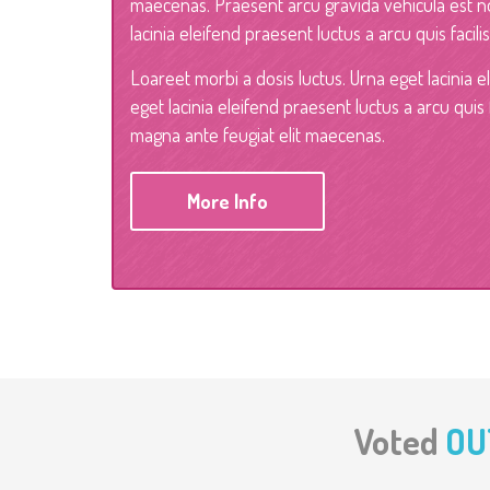
maecenas. Praesent arcu gravida vehicula est n
lacinia eleifend praesent luctus a arcu quis facili
Loareet morbi a dosis luctus. Urna eget lacinia el
eget lacinia eleifend praesent luctus a arcu quis
magna ante feugiat elit maecenas.
More Info
Voted
OU