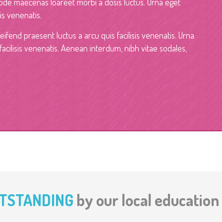
ode maecenas loareet morbi a dosis luctus. Urna eget
sis venenatis.
eifend praesent luctus a arcu quis facilisis venenatis. Urna
 facilisis venenatis. Aenean interdum, nibh vitae sodales,
TSTANDING
by our local education