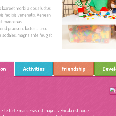
loareet morbi a dosis luctus.
is facilisis venenatis. Aenean
lit maecenas.
ifend praesent luctus a arcu
ae sodales, magna ante feugiat
ion
Activities
Friendship
Deve
 elite forte maecenas est magna vehicula est node