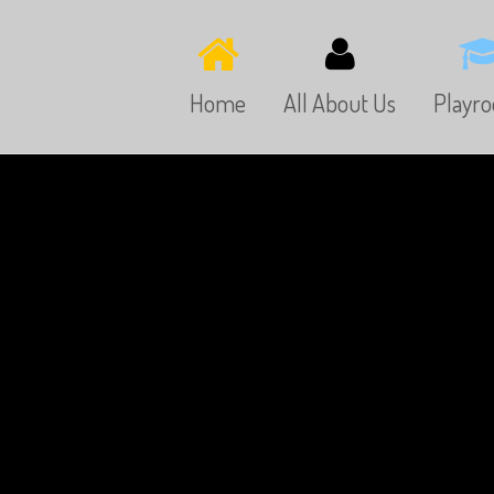
Home
All About Us
Playr
Welcome to the