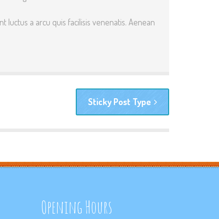
 luctus a arcu quis facilisis venenatis. Aenean
Sticky Post Type
Opening Hours