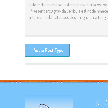
elite forte maecenas est magna vehicula est n
Praesent arcu gravida vehicula est node maecenas
interdum, nibh vitae sodales, magna ante feugia
Audio Post Type
Socia