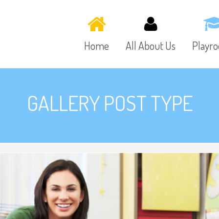
Home
All About Us
Playr
GALLERY POST TYPE